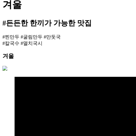
겨울
#
든든한 한끼
가 가능한 맛집
#찐만두 #굴림만두 #만둣국
#칼국수 #멸치국시
겨울