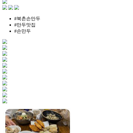
#북촌손만두
#만두맛집
#손만두