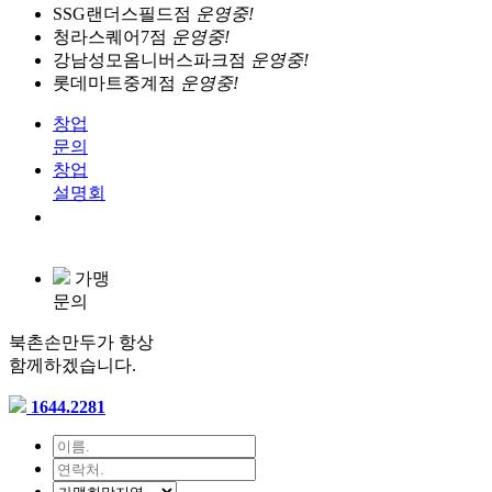
SSG랜더스필드점
운영중!
청라스퀘어7점
운영중!
강남성모옴니버스파크점
운영중!
롯데마트중계점
운영중!
창업
문의
창업
설명회
가맹
문의
북촌손만두가 항상
함께하겠습니다.
1644.2281