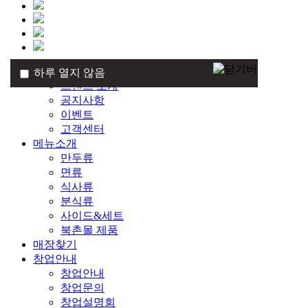
브랜드
하루 열지 않음
하루 열지 않음
브랜드 소개
공지사항
이벤트
고객센터
메뉴소개
만두류
면류
식사류
분식류
사이드&세트
북촌몰 제품
매장찾기
창업안내
창업안내
창업문의
창업설명회