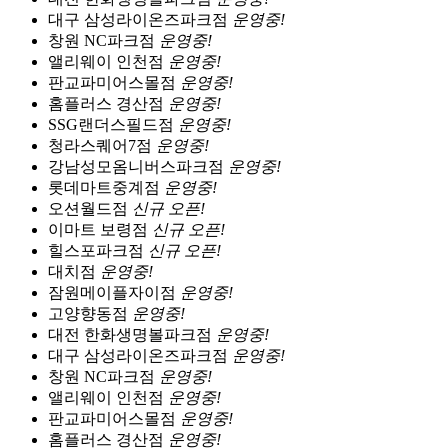
대구 삼성라이온즈파크점
운영중!
창원 NC파크점
운영중!
앨리웨이 인천점
운영중!
판교파미어스몰점
운영중!
홈플러스 경산점
운영중!
SSG랜더스필드점
운영중!
청라스퀘어7점
운영중!
강남성모옴니버스파크점
운영중!
롯데마트중계점
운영중!
오션월드점
신규 오픈!
이마트 보령점
신규 오픈!
힐스포파크점
신규 오픈!
대치점
운영중!
잠원메이플자이점
운영중!
고양향동점
운영중!
대전 한화생명볼파크점
운영중!
대구 삼성라이온즈파크점
운영중!
창원 NC파크점
운영중!
앨리웨이 인천점
운영중!
판교파미어스몰점
운영중!
홈플러스 경산점
운영중!