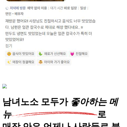
남녀노소 모두가
좋
아
하
는
메
뉴
로
매장
안은 언제나
사람들로 북