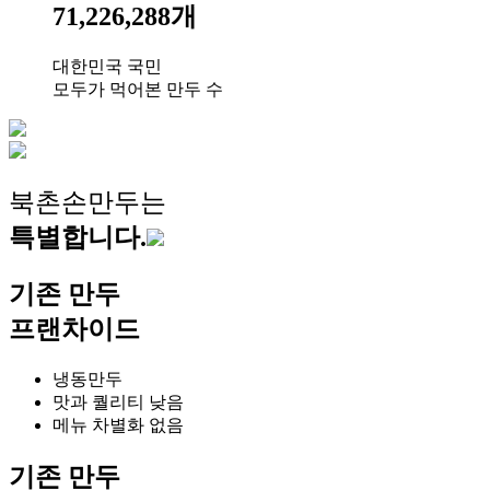
71,226,288
개
대한민국 국민
모두가 먹어본 만두 수
북촌손만두는
특별합니다.
기존 만두
프랜차이드
냉동만두
맛과 퀄리티 낮음
메뉴 차별화 없음
기존 만두