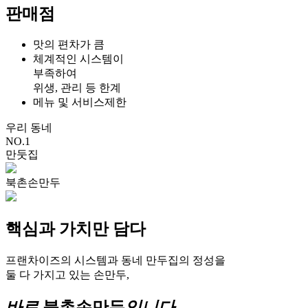
판매점
맛의 편차가 큼
체계적인 시스템이
부족하여
위생, 관리 등 한계
메뉴 및 서비스제한
우리 동네
NO.1
만둣집
북촌손만두
핵심과 가치만 담다
프랜차이즈의
시스템
과 동네 만두집의
정성
을
둘 다 가지고 있는
손만두,
바로
북촌손만두
입니다.