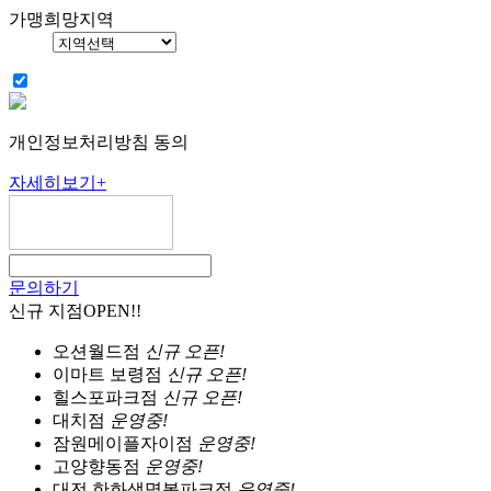
가맹희망지역
개인정보처리방침 동의
자세히보기
+
문의하기
신규 지점
OPEN!!
오션월드점
신규 오픈!
이마트 보령점
신규 오픈!
힐스포파크점
신규 오픈!
대치점
운영중!
잠원메이플자이점
운영중!
고양향동점
운영중!
대전 한화생명볼파크점
운영중!