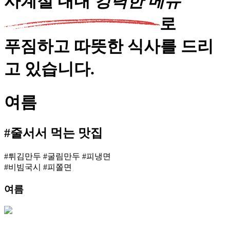
사계절 내내
강
력
한
메
뉴
로
푸짐
하고
따뜻한 식사
를 드리
고 있습니다.
여름
#
줄서서
먹는 맛집
#튀김만두 #굴림만두 #피냉면
#비빔국시 #피쫄면
여름