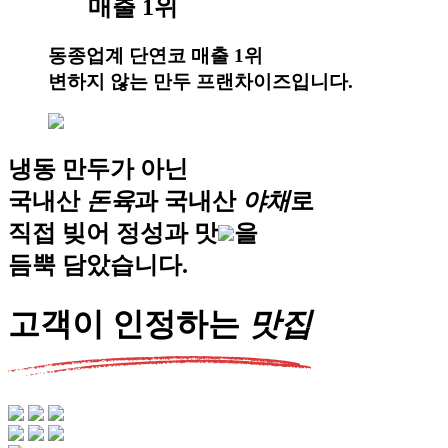
매출 1위
동종업계 단연코 매출 1위
변하지 않는
만두 프랜차이즈
입니다.
냉동 만두가 아닌
국내산
돈
육
과
국내산
야
채
로
직접 빚어
정성과 맛
을
듬뿍 담았습니다.
고객이
인정
하는
맛
집