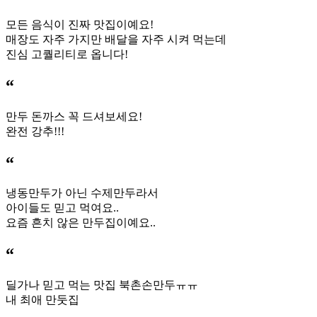
모든 음식이 진짜 맛집이예요!
매장도 자주 가지만 배달을 자주 시켜 먹는데
진심 고퀄리티로 옵니다!
“
만두 돈까스 꼭 드셔보세요!
완전 강추!!!
“
냉동만두가 아닌 수제만두라서
아이들도 믿고 먹여요..
요즘 흔치 않은 만두집이예요..
“
딜가나 믿고 먹는 맛집 북촌손만두ㅠㅠ
내 최애 만둣집