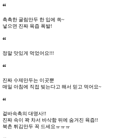
“
촉촉한 굴림만두 한 입에 쏙~
넣으면 진짜 육즙 폭발!
“
정말 맛있게 먹었어요!!!
“
진짜 수제만두는 이곳뿐
매일 아침에 직접 빚는다고 해서 믿고 먹어요~
“
겉바속촉의 대명사!!
진짜 속이 꽉 차서 바삭함 뒤에 숨겨진 육즙!!
북촌 튀김만두 꼭 드세요ㅠㅠㅠ