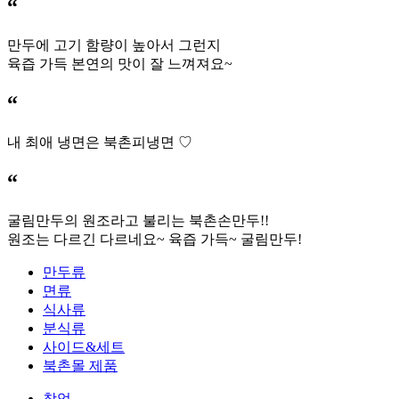
“
만두에 고기 함량이 높아서 그런지
육즙 가득 본연의 맛이 잘 느껴져요~
“
내 최애 냉면은 북촌피냉면 ♡
“
굴림만두의 원조라고 불리는 북촌손만두!!
원조는 다르긴 다르네요~ 육즙 가득~ 굴림만두!
만두류
면류
식사류
분식류
사이드&세트
북촌몰 제품
창업